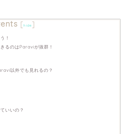
ents
[
]
hide
よう！
るのはParaviが抜群！
ravi以外でも見れるの？
見ていいの？