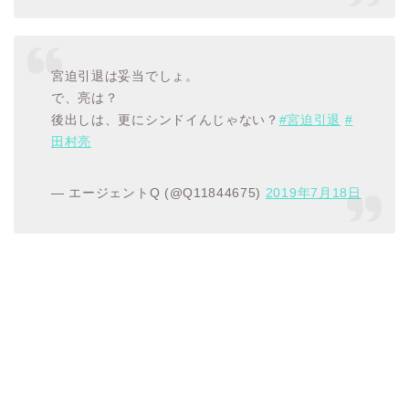
宮迫引退は妥当でしょ。
で、亮は？
後出しは、更にシンドイんじゃない？
#宮迫引退
#
田村亮
— エージェントQ (@Q11844675)
2019年7月18日