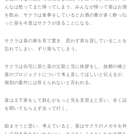
んなは怒ってまた帰ってしまう。みんなが帰って葵はお酒
を飲み、サクラは食事をしているとお酒の量が多く酔っ払
った葵を今度はサクラが送ることになる。
サクラは葵の家を見て驚き、思わず肩を貸していることを
忘れてしまい、ずり落ちてしまう。
サクラは自宅に居た葵の父親と兄に挨拶をし、故郷の橋と
葵のプロジェクトについて考え直してほしいと伝えるが、
個別の案件には答えられないと言われる。
葵は土下座をして頼むがもっと兄を見習えと言い、全く話
を聞いてもらえず去って行く。
励まそうと思い、考えていると、葵はサクラのメガネを外
して付き合わないかといい、キスをしようとしたため頬を