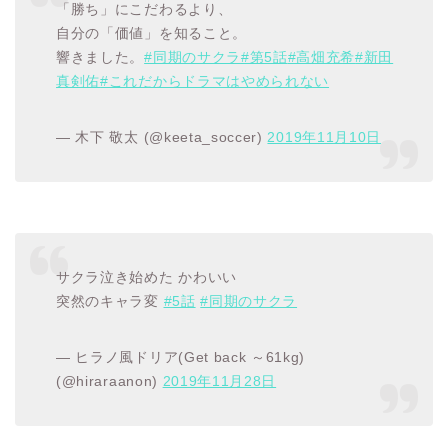
「勝ち」にこだわるより、
自分の「価値」を知ること。
響きました。
#同期のサクラ
#第5話
#高畑充希
#新田
真剣佑
#これだからドラマはやめられない
— 木下 敬太 (@keeta_soccer)
2019年11月10日
サクラ泣き始めた かわいい
突然のキャラ変
#5話
#同期のサクラ
— ヒラノ風ドリア(Get back ～61kg)
(@hiraraanon)
2019年11月28日