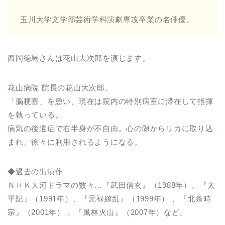
玉川大学文学部芸術学科演劇専攻卒業の名俳優。
西岡徳馬さんは花山大次郎を演じます。
花山病院 院長の花山大次郎。
「脳梗塞」を患い、現在は院内の特別病室に滞在して指揮
を執っている。
病気の後遺症で右半身が不自由。心の隙からリカに取り込
まれ、徐々に利用されるようになる。
◆過去の出演作
ＮＨＫ大河ドラマの数々…『武田信玄』（1988年）、『太
平記』（1991年）、『元禄繚乱』（1999年） 、『北条時
宗』（2001年） 、『風林火山』（2007年）など。