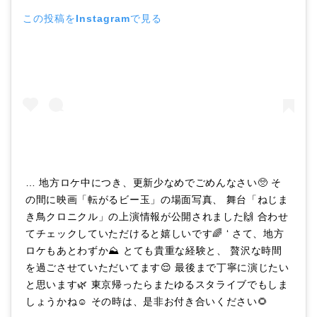
この投稿をInstagramで見る
… 地方ロケ中につき、更新少なめでごめんなさい🥺 そ
の間に映画「転がるビー玉」の場面写真、 舞台「ねじま
き鳥クロニクル」の上演情報が公開されました🙌 合わせ
てチェックしていただけると嬉しいです🌈 ‘ さて、地方
ロケもあとわずか⛰ とても貴重な経験と、 贅沢な時間
を過ごさせていただいてます😌 最後まで丁寧に演じたい
と思います🌿 東京帰ったらまたゆるスタライブでもしま
しょうかね☺️ その時は、是非お付き合いください🌻