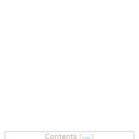
Contents
[
]
hide