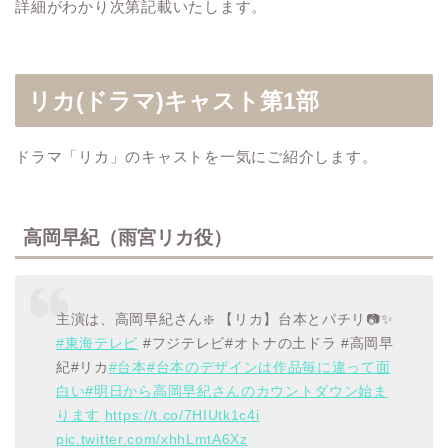
詳細がわかり次第記載いたします。
リカ(ドラマ)キャスト第1部
ドラマ「リカ」のキャストを一気にご紹介します。
高岡早紀（雨宮リカ役）
主演は、高岡早紀さん❇️ 【リカ】台本とパチリ📷✨
#東海テレビ
#フジテレビ#オトナの土ドラ #高岡早
紀#リカ
#台本
#台本のデザインは作品毎に違って面
白い
#明日から高岡早紀さんのカウントダウン始ま
ります
https://t.co/7HIUtk1c4i
pic.twitter.com/xhhLmtA6Xz