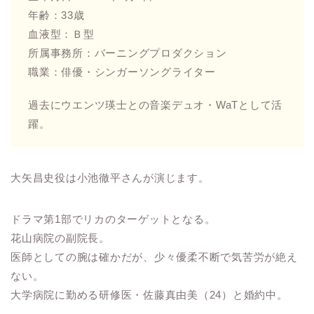
年齢：33歳
血液型：Ｂ型
所属事務所：バーニングプロダクション
職業：俳優・シンガーソングライター
過去にウエンツ瑛士との音楽デュオ・WaTとして活
躍。
大矢昌史役は小池徹平さんが演じます。
ドラマ第1部でリカのターゲットとなる。
花山病院の副院長。
医師としての腕は確かだが、少々優柔不断で気苦労が絶え
ない。
大学病院に勤める研修医・佐藤真由美（24）と婚約中。