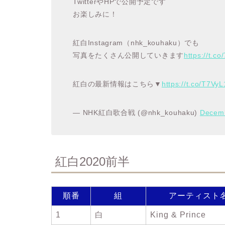
TwitterやHPで公開予定です
お楽しみに！
紅白Instagram（nhk_kouhaku）でも
写真をたくさん公開していきます
https://t.
紅白の最新情報はこちら▼
https://t.co/T7V
— NHK紅白歌合戦 (@nhk_kouhaku)
Decemb
紅白2020前半
順番
組
アーティスト
1
白
King & Prince