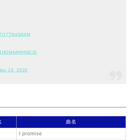
co/7Q7TNdSAKM
yL1HOMh
#NHK紅白
er 29, 2020
名
曲名
I promise