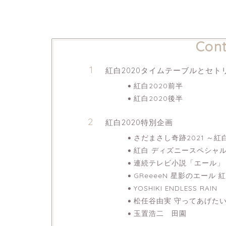
Cont
紅白2020タイムテーブルとセト
紅白2020前半
紅白2020後半
紅白2020特別企画
さだまさし奇跡2021 ～
紅白 ディズニースペシャ
連続テレビ小説「エール」
GReeeeN 星影のエール 紅
YOSHIKI ENDLESS RAIN
松任谷由実 守ってあげた
玉置浩二 田園