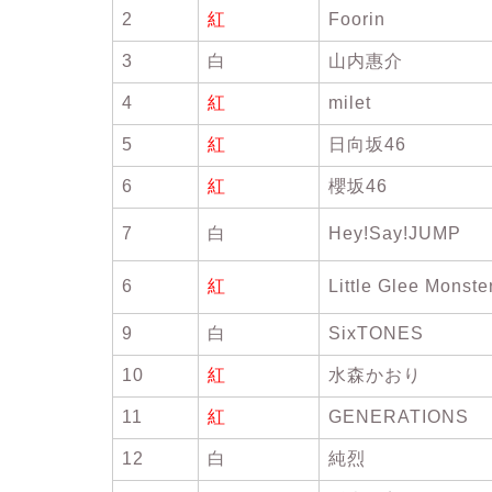
2
紅
Foorin
3
白
山内惠介
4
紅
milet
5
紅
日向坂46
6
紅
櫻坂46
7
白
Hey!Say!JUMP
6
紅
Little Glee Monste
9
白
SixTONES
10
紅
水森かおり
11
紅
GENERATIONS
12
白
純烈