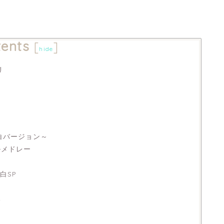
ents
[
]
hide
リ
紅白バージョン～
ルメドレー
白SP
い