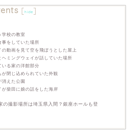
ents
[
]
hide
う学校の教室
食事をしていた場所
イの動画を見て空を飛ぼうとした屋上
とヘミングウェイが話していた場所
ている家の洋館部分
ちが閉じ込められていた外観
が消えた公園
イが柴田に娘の話をした海岸
家の撮影場所は埼玉県入間？銀座ホールも登