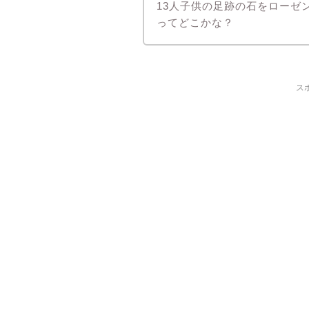
13人子供の足跡の石をローゼ
ってどこかな？
ス