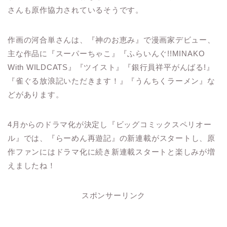
さんも原作協力されているそうです。
作画の河合単さんは、『神のお恵み』で漫画家デビュー、
主な作品に『スーパーちゃこ』『ふらいんぐ!!MINAKO
With WILDCATS』『ツイスト』『銀行員祥平がんばる!』
『雀ぐる放浪記いただきます！』『うんちくラーメン』な
どがあります。
4月からのドラマ化が決定し『ビッグコミックスペリオー
ル』では、
『
らーめん再遊記』の新連載がスタートし、原
作ファンにはドラマ化に続き新連載スタートと楽しみが増
えましたね！
スポンサーリンク