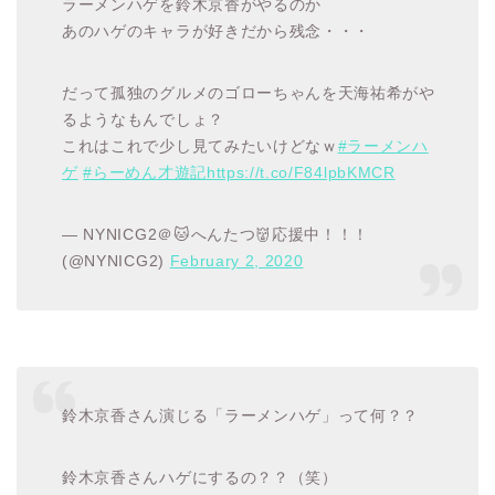
ラーメンハゲを鈴木京香がやるのか
あのハゲのキャラが好きだから残念・・・
だって孤独のグルメのゴローちゃんを天海祐希がや
るようなもんでしょ？
これはこれで少し見てみたいけどなｗ
#ラーメンハ
ゲ
#らーめん才遊記
https://t.co/F84lpbKMCR
— NYNICG2＠🐱へんたつ👹応援中！！！
(@NYNICG2)
February 2, 2020
鈴木京香さん演じる「ラーメンハゲ」って何？？
鈴木京香さんハゲにするの？？（笑）