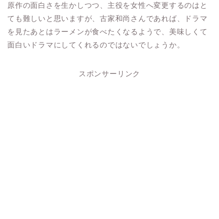
原作の面白さを生かしつつ、主役を女性へ変更するのはと
ても難しいと思いますが、古家和尚さんであれば、ドラマ
を見たあとはラーメンが食べたくなるようで、美味しくて
面白いドラマにしてくれるのではないでしょうか。
スポンサーリンク