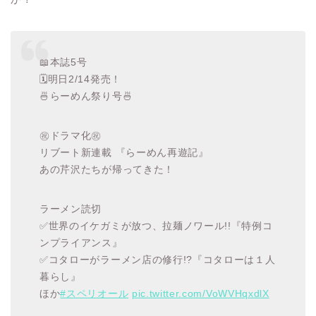
📖本誌5号
🗓️明日2/14発売！
🍜らーめん祭り号🍜
㊗️ドラマ化㊗️
リブート新連載 『らーめん再遊記』
あの芹沢たちが帰ってきた！
ラーメン読切
✅世界のイケガミが放つ、拉麺ノワール!!『特例コ
ンプライアンス』
✅コタローがラーメン店の修行!?『コタローは１人
暮らし』
ほか
#スペリオール
pic.twitter.com/VoWVHqxdlX