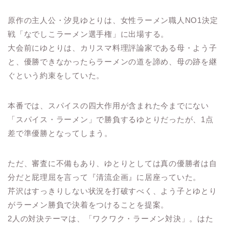
原作の主人公・汐見ゆとりは、女性ラーメン職人NO1決定
戦「なでしこラーメン選手権」に出場する。
大会前にゆとりは、カリスマ料理評論家である母・よう子
と、優勝できなかったらラーメンの道を諦め、母の跡を継
ぐという約束をしていた。
本番では、スパイスの四大作用が含まれた今までにない
「スパイス・ラーメン」で勝負するゆとりだったが、1点
差で準優勝となってしまう。
ただ、審査に不備もあり、ゆとりとしては真の優勝者は自
分だと屁理屈を言って『清流企画』に居座っていた。
芹沢はすっきりしない状況を打破すべく、よう子とゆとり
がラーメン勝負で決着をつけることを提案。
2人の対決テーマは、「ワクワク・ラーメン対決」。はた