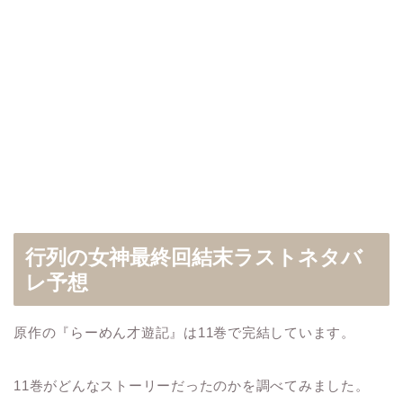
行列の女神最終回結末ラストネタバ
レ予想
原作の『らーめん才遊記』は11巻で完結しています。
11巻がどんなストーリーだったのかを調べてみました。