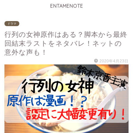
ENTAMENOTE
ドラマ
行列の女神原作はある？脚本から最終
回結末ラストをネタバレ！ネットの
意外な声も！
2020年4月23日