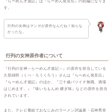
『らーめん才遊記』は『らーめん発見伝』の続編になりま
す。
行列の女神はマンガが原作なんだね！知らな
かったな。
行列の女神原作者について
『行列の女神～らーめん才遊記～』の原作を担当している
久部緑郎（くべ・ろうくろう）さんは『らーめん発見伝』
『らーめん才遊記』のほか、『三十歳バツイチ無職、酒場
はじめます。』『味いちもんめ 継ぎ味』などの原作を担当
されています。
また、テレビ番組でおなじみのラーメン評論家・石神秀幸