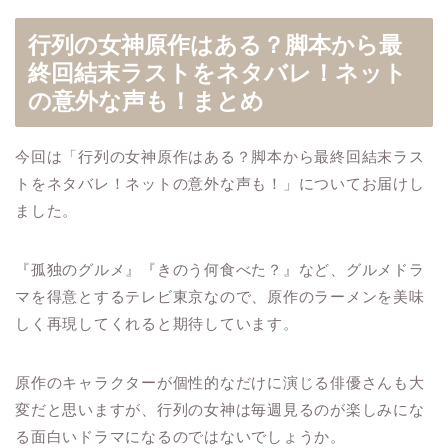
行列の女神原作はある？脚本から最
終回結末ラストをネタバレ！ネット
の意外な声も！まとめ
今回は「行列の女神原作はある？脚本から最終回結末ラス
トをネタバレ！ネットの意外な声も！」についてお届けし
ました。
『孤独のグルメ』『きのう何食べた？』など、グルメドラ
マを得意とするテレビ東京なので、原作のラーメンを美味
しく再現してくれると期待しています。
原作のキャラクターが個性的なだけに演じる俳優さんも大
変だと思いますが、行列の女神は毎週見るのが楽しみにな
る面白いドラマになるのではないでしょうか。