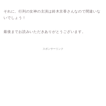
それに、行列の女神の主演は鈴木京香さんなので間違いな
いでしょう！
最後までお読みいただきありがとうございます。
スポンサーリンク