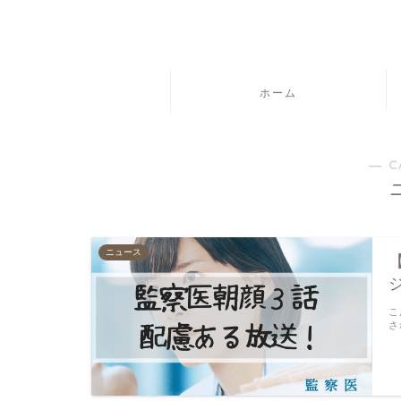
ホーム
― C
ニュース
こ
さ