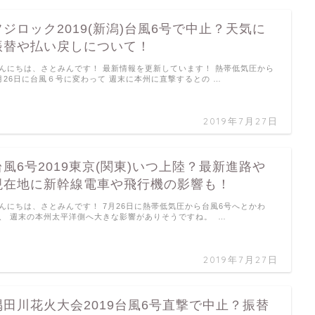
フジロック2019(新潟)台風6号で中止？天気に
振替や払い戻しについて！
んにちは、さとみんです！ 最新情報を更新しています！ 熱帯低気圧から
月26日に台風６号に変わって 週末に本州に直撃するとの …
2019年7月27日
台風6号2019東京(関東)いつ上陸？最新進路や
現在地に新幹線電車や飛行機の影響も！
んにちは、さとみんです！ 7月26日に熱帯低気圧から台風6号へとかわ
、 週末の本州太平洋側へ大きな影響がありそうですね。 …
2019年7月27日
隅田川花火大会2019台風6号直撃で中止？振替