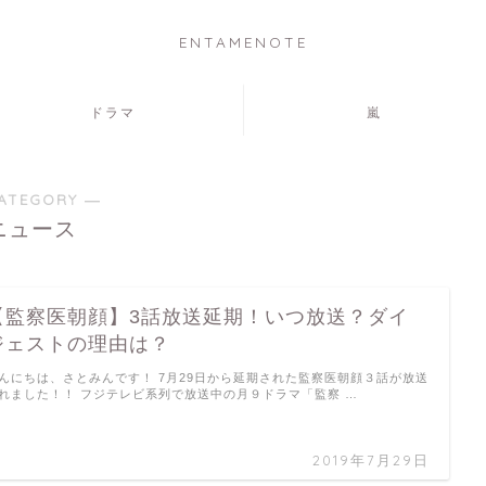
ENTAMENOTE
ドラマ
嵐
ATEGORY ―
ニュース
【監察医朝顔】3話放送延期！いつ放送？ダイ
ジェストの理由は？
んにちは、さとみんです！ 7月29日から延期された監察医朝顔３話が放送
れました！！ フジテレビ系列で放送中の月９ドラマ「監察 …
2019年7月29日