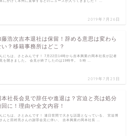
末にかけて本州に直撃するとのニュースが入ってきました！ …
2019年7月26日
加藤浩次吉本退社は保留！辞める意思は変わら
ない？移籍事務所はどこ？
んにちは、さとみんです！ 7月22日14時から吉本興業の岡本社長が記者
見を開きました。 会見が終了したのは19時半。 ５時 …
2019年7月23日
岡本社長会見で辞任や進退は？宮迫と亮は処分
撤回に！理由や全文内容！
んにちは、さとみんです！ 連日世間で大きな話題となっている、 宮迫博
さんと田村亮さんの謝罪会見に伴い、 吉本興業の岡本社長 …