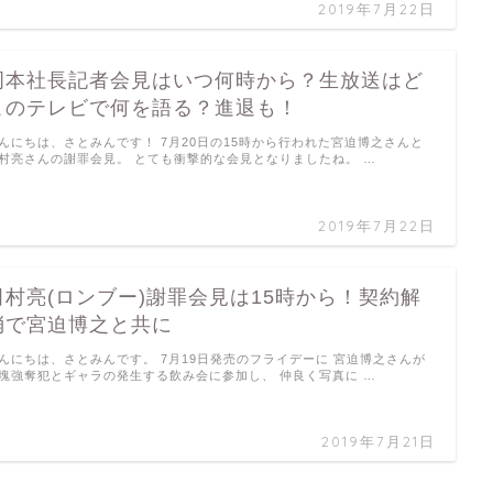
2019年7月22日
岡本社長記者会見はいつ何時から？生放送はど
このテレビで何を語る？進退も！
んにちは、さとみんです！ 7月20日の15時から行われた宮迫博之さんと
村亮さんの謝罪会見。 とても衝撃的な会見となりましたね。 …
2019年7月22日
田村亮(ロンブー)謝罪会見は15時から！契約解
消で宮迫博之と共に
んにちは、さとみんです。 7月19日発売のフライデーに 宮迫博之さんが
塊強奪犯とギャラの発生する飲み会に参加し、 仲良く写真に …
2019年7月21日